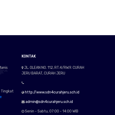
KONTAK
Manis
JL. OLEAN NO. 112, RT.4/RW.9. CURAH
JERU BARAT, CURAH JERU
 Tingkat
http://www.sdn4curahjeru.sch.id
e
admin@sdn4curahjeru.sch.id
Senin - Sabtu, 07:00 - 14:00 WIB