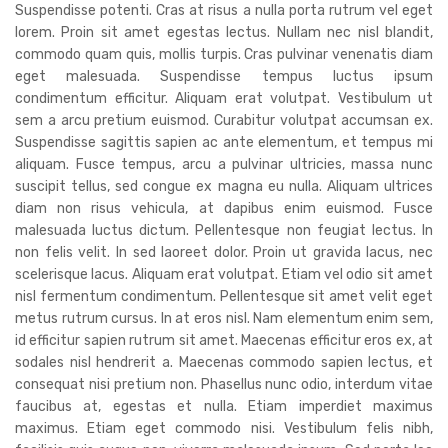
Suspendisse potenti. Cras at risus a nulla porta rutrum vel eget
lorem. Proin sit amet egestas lectus. Nullam nec nisl blandit,
commodo quam quis, mollis turpis. Cras pulvinar venenatis diam
eget malesuada. Suspendisse tempus luctus ipsum
condimentum efficitur. Aliquam erat volutpat. Vestibulum ut
sem a arcu pretium euismod. Curabitur volutpat accumsan ex.
Suspendisse sagittis sapien ac ante elementum, et tempus mi
aliquam. Fusce tempus, arcu a pulvinar ultricies, massa nunc
suscipit tellus, sed congue ex magna eu nulla. Aliquam ultrices
diam non risus vehicula, at dapibus enim euismod. Fusce
malesuada luctus dictum. Pellentesque non feugiat lectus. In
non felis velit. In sed laoreet dolor. Proin ut gravida lacus, nec
scelerisque lacus. Aliquam erat volutpat. Etiam vel odio sit amet
nisl fermentum condimentum. Pellentesque sit amet velit eget
metus rutrum cursus. In at eros nisl. Nam elementum enim sem,
id efficitur sapien rutrum sit amet. Maecenas efficitur eros ex, at
sodales nisl hendrerit a. Maecenas commodo sapien lectus, et
consequat nisi pretium non. Phasellus nunc odio, interdum vitae
faucibus at, egestas et nulla. Etiam imperdiet maximus
maximus. Etiam eget commodo nisi. Vestibulum felis nibh,