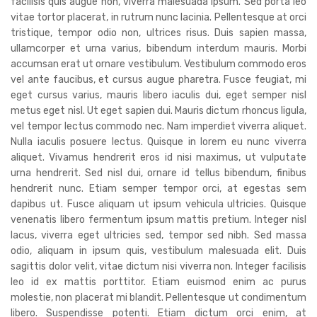
facilisis quis augue non, viverra malesuada ipsum. Sed porta leo
vitae tortor placerat, in rutrum nunc lacinia. Pellentesque at orci
tristique, tempor odio non, ultrices risus. Duis sapien massa,
ullamcorper et urna varius, bibendum interdum mauris. Morbi
accumsan erat ut ornare vestibulum. Vestibulum commodo eros
vel ante faucibus, et cursus augue pharetra. Fusce feugiat, mi
eget cursus varius, mauris libero iaculis dui, eget semper nisl
metus eget nisl. Ut eget sapien dui. Mauris dictum rhoncus ligula,
vel tempor lectus commodo nec. Nam imperdiet viverra aliquet.
Nulla iaculis posuere lectus. Quisque in lorem eu nunc viverra
aliquet. Vivamus hendrerit eros id nisi maximus, ut vulputate
urna hendrerit. Sed nisl dui, ornare id tellus bibendum, finibus
hendrerit nunc. Etiam semper tempor orci, at egestas sem
dapibus ut. Fusce aliquam ut ipsum vehicula ultricies. Quisque
venenatis libero fermentum ipsum mattis pretium. Integer nisl
lacus, viverra eget ultricies sed, tempor sed nibh. Sed massa
odio, aliquam in ipsum quis, vestibulum malesuada elit. Duis
sagittis dolor velit, vitae dictum nisi viverra non. Integer facilisis
leo id ex mattis porttitor. Etiam euismod enim ac purus
molestie, non placerat mi blandit. Pellentesque ut condimentum
libero. Suspendisse potenti. Etiam dictum orci enim, at