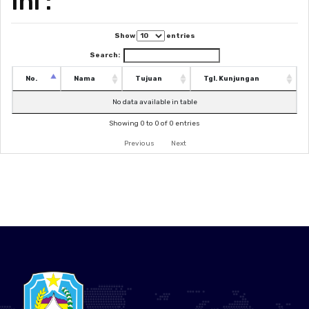
Ini :
Show
entries
Search:
No.
Nama
Tujuan
Tgl. Kunjungan
No data available in table
Showing 0 to 0 of 0 entries
Previous
Next